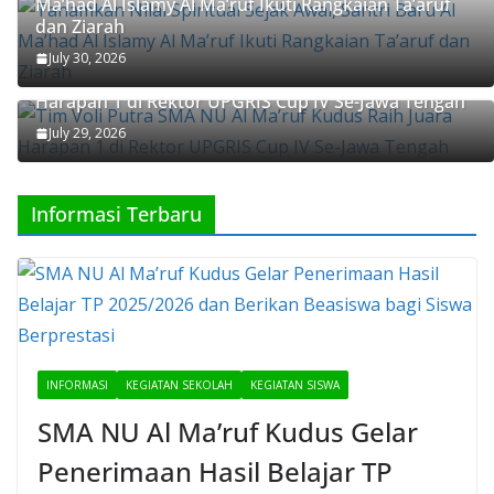
dan Ziarah
July 30, 2026
Tim Voli Putra SMA NU Al Ma’ruf Kudus Raih Juara
Harapan 1 di Rektor UPGRIS Cup IV Se-Jawa Tengah
July 29, 2026
Informasi Terbaru
INFORMASI
KEGIATAN SEKOLAH
KEGIATAN SISWA
SMA NU Al Ma’ruf Kudus Gelar
Penerimaan Hasil Belajar TP
2025/2026 dan Berikan Beasiswa