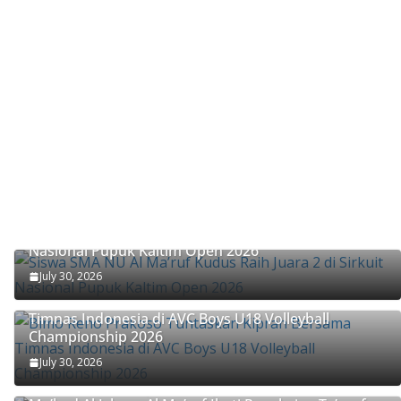
Siswa SMA NU Al Ma’ruf Kudus Raih Juara 2 di Sirkuit
Nasional Pupuk Kaltim Open 2026
July 30, 2026
Bimo Reno Prakoso Tuntaskan Kiprah Bersama
Timnas Indonesia di AVC Boys U18 Volleyball
Championship 2026
July 30, 2026
Tanamkan Nilai Spiritual Sejak Awal, Santri Baru Al
Ma’had Al Islamy Al Ma’ruf Ikuti Rangkaian Ta’aruf