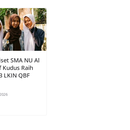
iset SMA NU Al
f Kudus Raih
 3 LKIN QBF
 2026