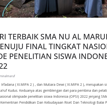
RI TERBAIK SMA NU AL MARU
ENUJU FINAL TINGKAT NASI
DE PENELITIAN SISWA INDON
22
minalmaruf
Irfadana ( XI.MIPA 2 ) , dan Mutiara Dewi ( XI.MIPA 2 ), merupakan s
a’ruf Kudus. Keduanya atas gemblengan dari para pembina dan pelatih
 nasional olimpiade penelitian siswa Indonesia (OPSI) 2022 jenjang 
h Kementrian Pendidikan Dan Kebudayaan Riset Dan Teknologi Bala