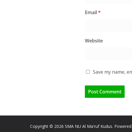
Email
*
Website
Save my name, ema
Copyright © 2026
SMA NU Al Ma'ruf Kudus
. Powered