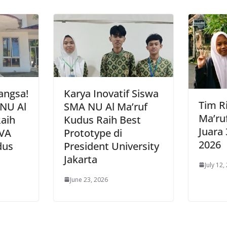
angsa!
Karya Inovatif Siswa
Tim R
 NU Al
SMA NU Al Ma’ruf
Ma’ru
aih
Kudus Raih Best
Juara
OVA
Prototype di
2026
dus
President University
Jakarta
July 12,
June 23, 2026