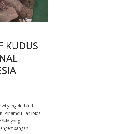
F KUDUS
ONAL
ESIA
iswi yang duduk di
, Alhamdulillah lolos
SMA/MA yang
i Pengembangan