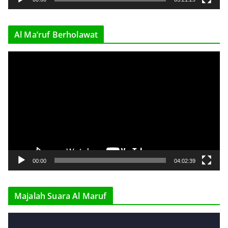
e
r
Al Ma’ruf Berholawat
V
i
d
e
o
P
l
a
y
00:00
04:02:39
e
r
Majalah Suara Al Maruf