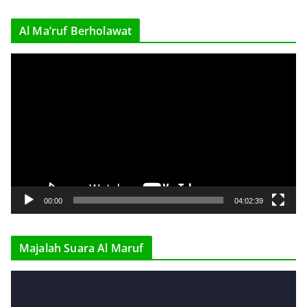
r
Al Ma’ruf Berholawat
V
i
d
e
o
P
l
a
y
00:00
04:02:39
e
r
Majalah Suara Al Maruf