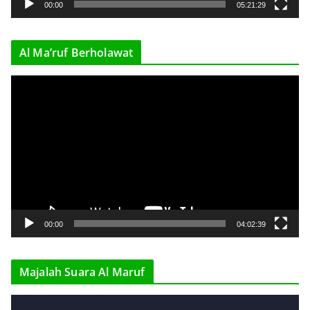
y
00:00
05:21:29
e
r
Al Ma’ruf Berholawat
V
i
d
e
o
P
l
a
y
00:00
04:02:39
e
r
Majalah Suara Al Maruf