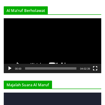
r
Al Ma’ruf Berholawat
V
i
d
e
o
P
l
a
y
00:00
04:02:39
e
r
Majalah Suara Al Maruf