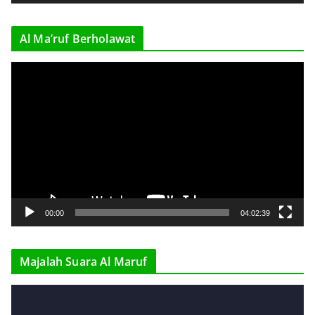
e
r
Al Ma’ruf Berholawat
V
i
d
e
o
P
l
a
y
00:00
04:02:39
e
r
Majalah Suara Al Maruf