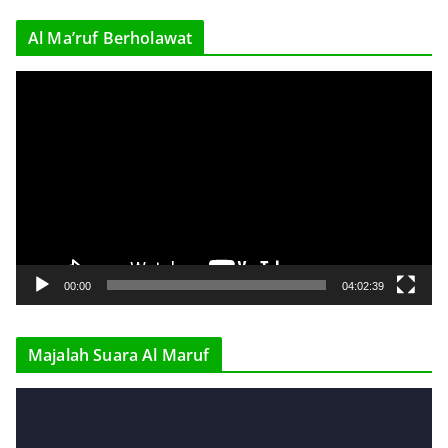
r
Al Ma’ruf Berholawat
V
i
d
e
o
P
l
a
y
00:00
04:02:39
e
r
Majalah Suara Al Maruf