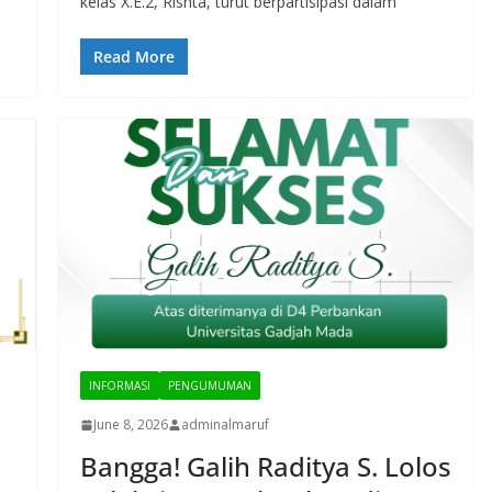
kelas X.E.2, Rishta, turut berpartisipasi dalam
Read More
INFORMASI
PENGUMUMAN
June 8, 2026
adminalmaruf
Bangga! Galih Raditya S. Lolos