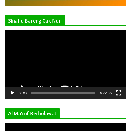
Sinahu Bareng Cak Nun
V
i
d
e
o
P
l
a
y
00:00
05:21:29
e
r
Al Ma’ruf Berholawat
V