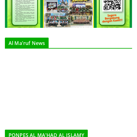
Al Ma'ruf News
PONPES AL MA'HAD AL ISLAMY