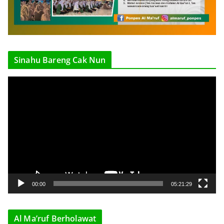
Sinahu Bareng Cak Nun
V
i
d
e
o
P
l
a
y
00:00
05:21:29
e
r
Al Ma’ruf Berholawat