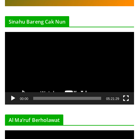
Sinahu Bareng Cak Nun
V
i
d
e
o
P
l
a
y
00:00
05:21:29
e
r
Al Ma’ruf Berholawat
V