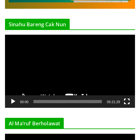
Sinahu Bareng Cak Nun
V
i
d
e
o
P
l
a
y
00:00
05:21:29
e
r
Al Ma’ruf Berholawat
V