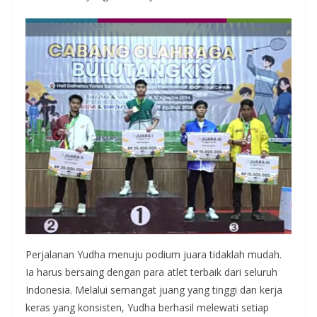
Perjalanan Yudha menuju podium juara tidaklah mudah.
Ia harus bersaing dengan para atlet terbaik dari seluruh
Indonesia. Melalui semangat juang yang tinggi dan kerja
keras yang konsisten, Yudha berhasil melewati setiap