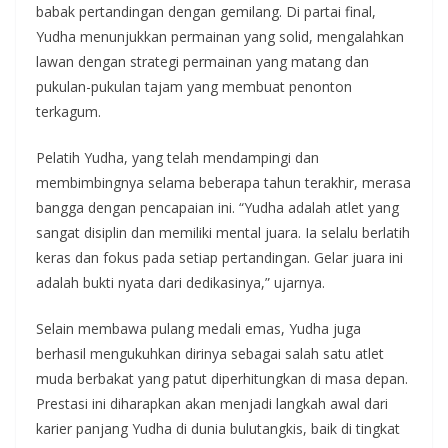
babak pertandingan dengan gemilang. Di partai final,
Yudha menunjukkan permainan yang solid, mengalahkan
lawan dengan strategi permainan yang matang dan
pukulan-pukulan tajam yang membuat penonton
terkagum.
Pelatih Yudha, yang telah mendampingi dan
membimbingnya selama beberapa tahun terakhir, merasa
bangga dengan pencapaian ini. “Yudha adalah atlet yang
sangat disiplin dan memiliki mental juara. Ia selalu berlatih
keras dan fokus pada setiap pertandingan. Gelar juara ini
adalah bukti nyata dari dedikasinya,” ujarnya.
Selain membawa pulang medali emas, Yudha juga
berhasil mengukuhkan dirinya sebagai salah satu atlet
muda berbakat yang patut diperhitungkan di masa depan.
Prestasi ini diharapkan akan menjadi langkah awal dari
karier panjang Yudha di dunia bulutangkis, baik di tingkat