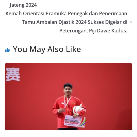
Jateng 2024
Kemah Orientasi Pramuka Penegak dan Penerimaan
Tamu Ambalan Djastik 2024 Sukses Digelar di
Peterongan, Piji Dawe Kudus.
You May Also Like