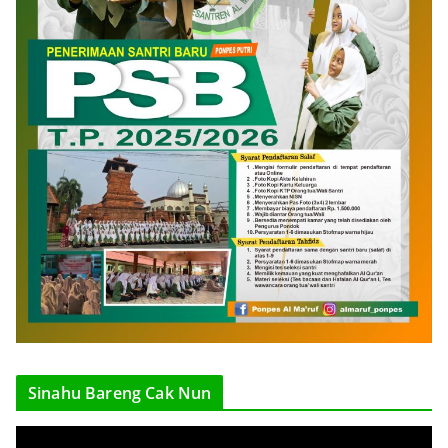
Sinahu Bareng Cak Nun
V