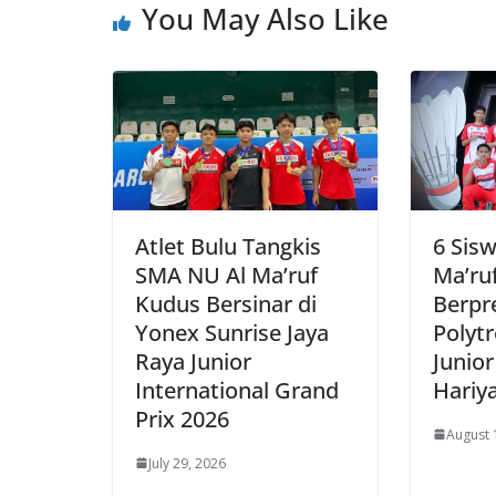
You May Also Like
Atlet Bulu Tangkis
6 Sis
SMA NU Al Ma’ruf
Ma’ru
Kudus Bersinar di
Berpre
Yonex Sunrise Jaya
Polytr
Raya Junior
Junior
International Grand
Hariy
Prix 2026
August 
July 29, 2026