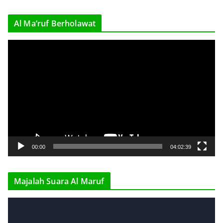
r
Al Ma’ruf Berholawat
V
i
d
e
o
P
l
a
y
00:00
04:02:39
e
r
Majalah Suara Al Maruf