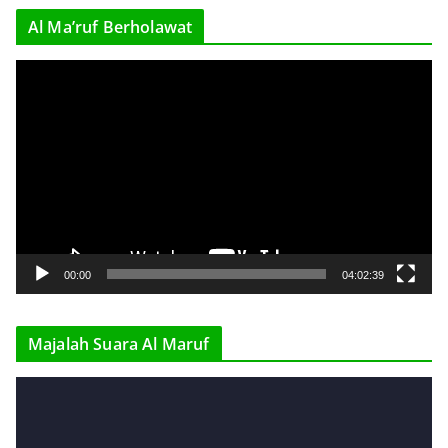
r
Al Ma’ruf Berholawat
V
i
d
e
o
P
l
a
y
00:00
04:02:39
e
r
Majalah Suara Al Maruf