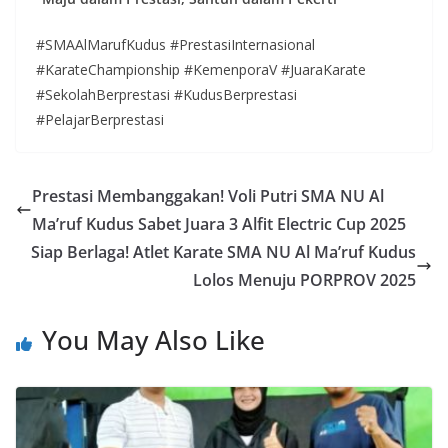
#SMAAlMarufKudus #PrestasiInternasional
#KarateChampionship #KemenporaV #JuaraKarate
#SekolahBerprestasi #KudusBerprestasi
#PelajarBerprestasi
Prestasi Membanggakan! Voli Putri SMA NU Al
Ma’ruf Kudus Sabet Juara 3 Alfit Electric Cup 2025
Siap Berlaga! Atlet Karate SMA NU Al Ma’ruf Kudus
Lolos Menuju PORPROV 2025
You May Also Like