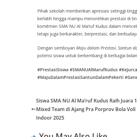
Pihak sekolah memberikan apresiasi setinggi-tingg
berlatih hingga mampu menorehkan prestasi di ting
komitmen SMA NU Al Ma’ruf Kudus dalam mencetak
tetapi juga berkarakter, berprestasi, dan berbuday
Dengan semboyan
Maju dalam Prestasi, Santun d
potensi siswa untuk berkembang di berbagai bidang
#PrestasiSiswa #SMANUAlMarufKudus #Kejurca
#MajuDalamPrestasiSantunDalamPekerti #Gener
Siswa SMA NU Al Ma’ruf Kudus Raih Juara 1
Mixed Team di Ajang Pra Porprov Bola Voli
Indoor 2025
You May Also Like