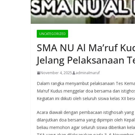
UNCATEGORIZED
SMA NU Al Ma’ruf Ku
Jelang Pelaksanaan
November 4, 2025
adminalmaruf
Dalam rangka menyambut pelaksanaan Tes Kemam
Ma’ruf Kudus menggelar doa bersama dan istighos
Kegiatan ini diikuti oleh seluruh siswa kelas XII 
Acara diawali dengan pembacaan istighosah yang d
dilanjutkan doa bersama yang dipimpin oleh Kepal
beliau memohon agar seluruh siswa diberikan kela
TKA yang akan dilaksanakan pada 3–6 November