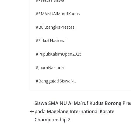
#PrestasiSiswa
#SMANUAlMarufKudus
#BulutangkisPrestasi
#SirkuitNasional
#PupukKaltimOpen2025
#JuaraNasional
#BanggaJadiSiswaNU
Siswa SMA NU Al Ma’ruf Kudus Borong Pres
pada Magelang International Karate
Championship 2