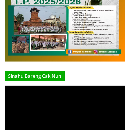
Sinahu Bareng Cak Nun
V
i
d
e
o
P