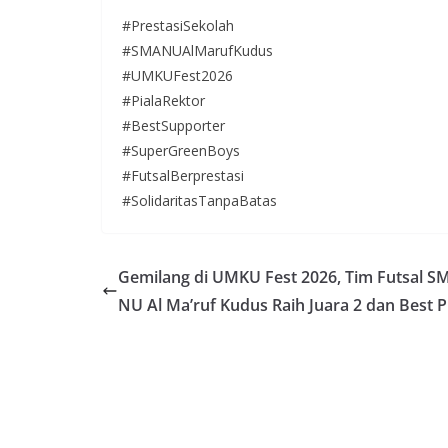
#PrestasiSekolah
#SMANUAlMarufKudus
#UMKUFest2026
#PialaRektor
#BestSupporter
#SuperGreenBoys
#FutsalBerprestasi
#SolidaritasTanpaBatas
Gemilang di UMKU Fest 2026, Tim Futsal S
NU Al Ma’ruf Kudus Raih Juara 2 dan Best P