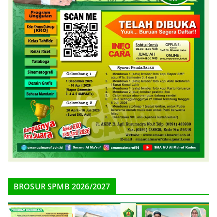
BROSUR SPMB 2026/2027