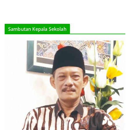
Sambutan Kepala Sekolah