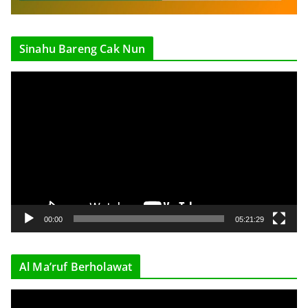
Sinahu Bareng Cak Nun
V
i
d
e
o
P
l
a
y
00:00
05:21:29
e
r
Al Ma’ruf Berholawat
V