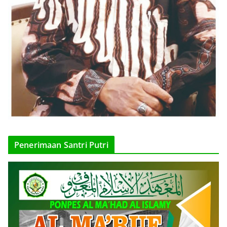
Penerimaan Santri Putri