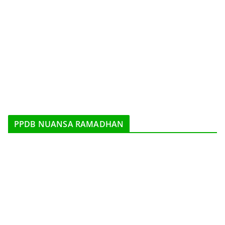
PPDB NUANSA RAMADHAN