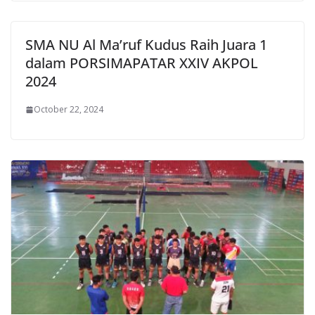
SMA NU Al Ma’ruf Kudus Raih Juara 1
dalam PORSIMAPATAR XXIV AKPOL
2024
October 22, 2024