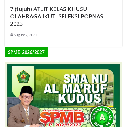
7 (tujuh) ATLIT KELAS KHUSU
OLAHRAGA IKUTI SELEKSI POPNAS
2023
August 7, 2023
SPMB 2026/2027