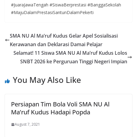
#JuaraJawaTengah #SiswaBerprestasi #BanggaSekolah
#MajuDalamPrestasiSantunDalamPekerti
SMA NU Al Ma’ruf Kudus Gelar Apel Sosialisasi
Kerawanan dan Deklarasi Damai Pelajar
Selamat! 11 Siswa SMA NU Al Ma’ruf Kudus Lolos
SNBT 2026 ke Perguruan Tinggi Negeri Impian
You May Also Like
Persiapan Tim Bola Voli SMA NU Al
Ma’ruf Kudus Hadapi Popda
August 7, 2021