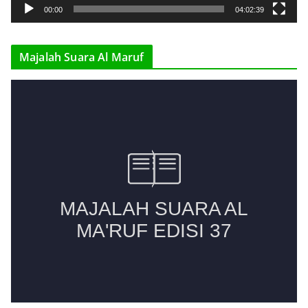
y
00:00
04:02:39
e
r
Majalah Suara Al Maruf