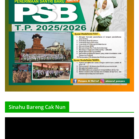
Sinahu Bareng Cak Nun
V
i
d