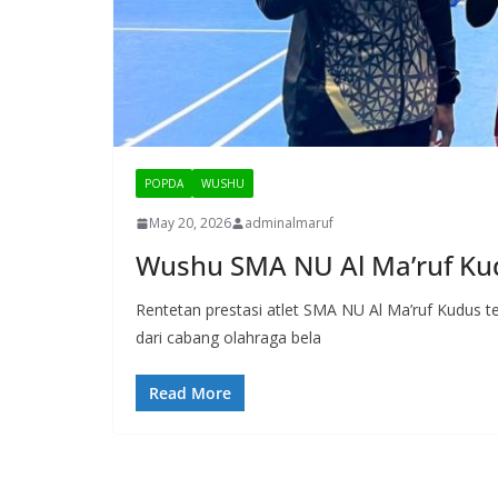
POPDA
WUSHU
May 20, 2026
adminalmaruf
Wushu SMA NU Al Ma’ruf Kud
Rentetan prestasi atlet SMA NU Al Ma’ruf Kudus t
dari cabang olahraga bela
Read More