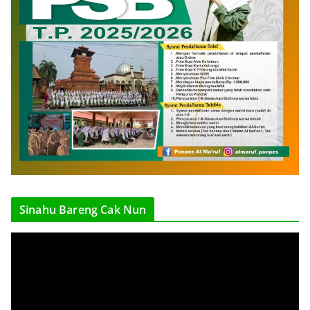
Sinahu Bareng Cak Nun
V
i
d
e
o