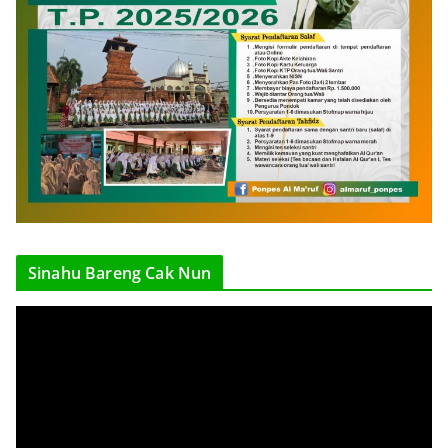
Sinahu Bareng Cak Nun
V
i
d
e
o
P