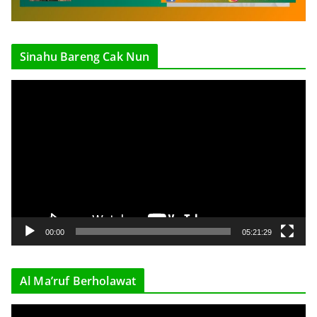
Sinahu Bareng Cak Nun
V
i
d
e
o
P
l
a
y
00:00
05:21:29
e
r
Al Ma’ruf Berholawat
V