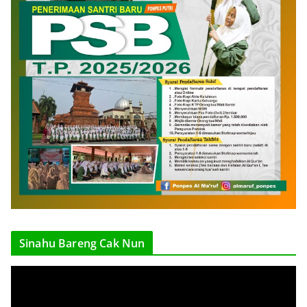
Sinahu Bareng Cak Nun
V
i