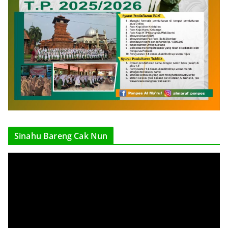
Sinahu Bareng Cak Nun
V
i
d
e
o
P