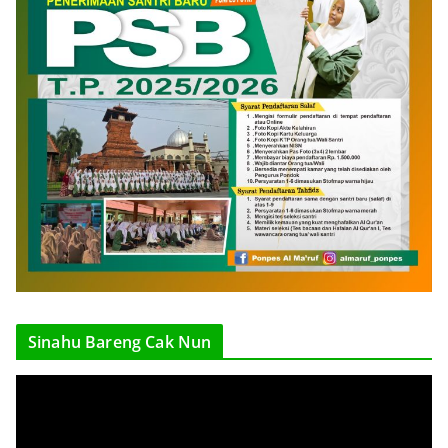
Sinahu Bareng Cak Nun
V
i
d