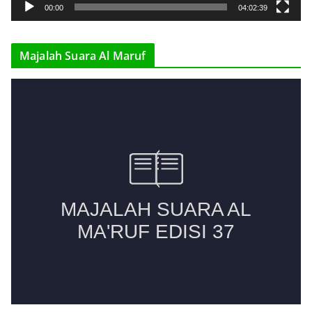
y
00:00
04:02:39
e
r
Majalah Suara Al Maruf