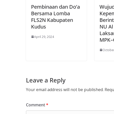
Pembinaan dan Do’a
Wuju
Bersama Lomba
Kepe
FLS2N Kabupaten
Berin
Kudus
NU Al
Laksa
April 29, 2024
MPK–O
October
Leave a Reply
Your email address will not be published.
Requ
Comment
*