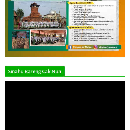
Sinahu Bareng Cak Nun
V
i
d
e
o
P
l