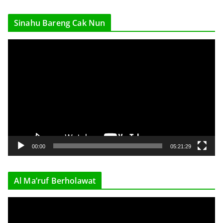
Sinahu Bareng Cak Nun
V
i
d
e
o
P
l
a
y
00:00
05:21:29
e
r
Al Ma’ruf Berholawat
V
i