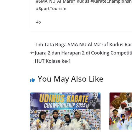
#SMA_NU_Al_Maruf_Kudus #KarateChampionship
#SportTourism
4o
Tim Tata Boga SMA NU Al Ma’ruf Kudus Rai
Juara 2 dan Harapan 2 di Cooking Competit
HUT Kolase ke-1
You May Also Like