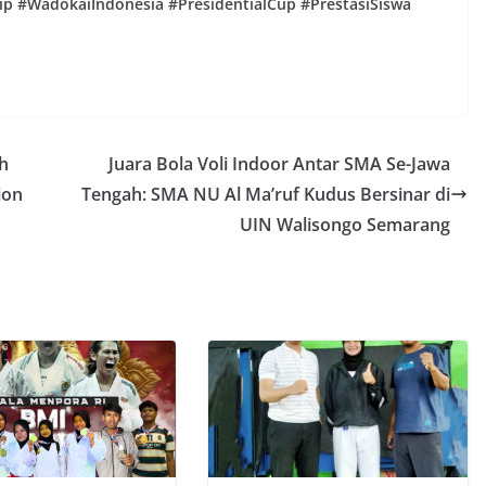
 #WadokaiIndonesia #PresidentialCup #PrestasiSiswa
h
Juara Bola Voli Indoor Antar SMA Se-Jawa
ion
Tengah: SMA NU Al Ma’ruf Kudus Bersinar di
UIN Walisongo Semarang