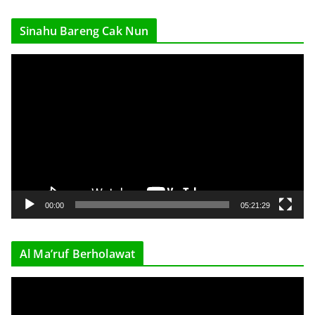
Sinahu Bareng Cak Nun
V
i
d
e
o
P
l
a
y
00:00
05:21:29
e
r
Al Ma’ruf Berholawat
V
i