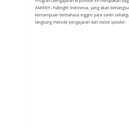
Program pengajaran di pondok ini merupakan bag
AMINEF–Fulbright Indonesia, yang akan berlangsu
kemampuan berbahasa Inggris para santri seka
langsung metode pengajaran dari
native speaker
.