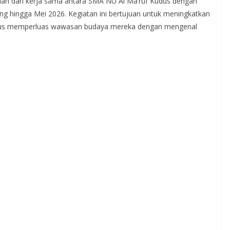
ian dari kerja sama antara SMA NU Al Ma’ruf Kudus dengan
ng hingga Mei 2026. Kegiatan ini bertujuan untuk meningkatkan
ligus memperluas wawasan budaya mereka dengan mengenal