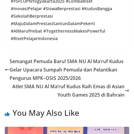
#YSFCUPNYogyakarta2025 #LombaRiset
#InovasiPelajar #SiswaBerprestasi #KudusBangga
#SekolahBerprestasi
#MajuDalamPrestasiSantunDalamPekerti
#AlMarufHebat #TogethernessMakesPowerful
#RisetPelajarIndonesia
Semangat Pemuda Baru! SMA NU Al Ma’ruf Kudus
Gelar Upacara Sumpah Pemuda dan Pelantikan
Pengurus MPK–OSIS 2025/2026
Atlet SMA NU Al Ma’ruf Kudus Raih Emas di Asian
Youth Games 2025 di Bahrain
You May Also Like