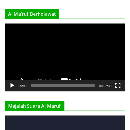
e
r
Al Ma’ruf Berholawat
V
i
d
e
o
P
l
a
y
00:00
04:02:39
e
r
Majalah Suara Al Maruf