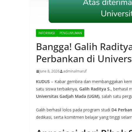
INFORMASI
PENGUMUMAN
Bangga! Galih Raditya
Perbankan di Univer
June 8, 2026
adminalmaruf
KUDUS
– Kabar gembira dan membanggakan kembal
satu siswa terbaiknya,
Galih Raditya S.
, berhasil 
Universitas Gadjah Mada (UGM)
, salah satu perg
Galih berhasil lolos pada program studi
D4 Perba
dedikasi, serta komitmen belajar yang tinggi se