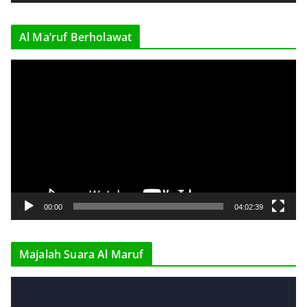
e
r
Al Ma’ruf Berholawat
V
i
d
e
o
P
l
a
y
00:00
04:02:39
e
r
Majalah Suara Al Maruf