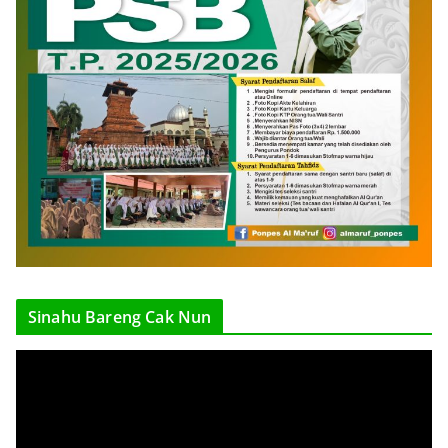
Sinahu Bareng Cak Nun
V
i
d
e