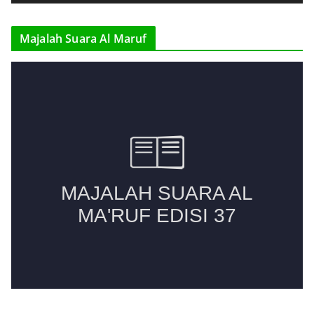
e
r
Majalah Suara Al Maruf