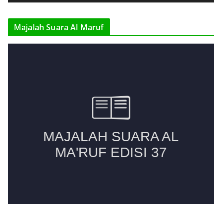
e
r
Majalah Suara Al Maruf