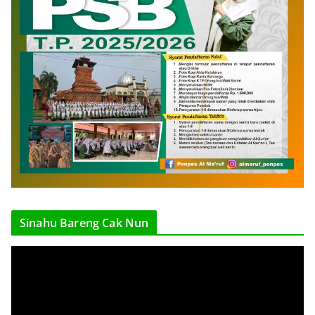
Sinahu Bareng Cak Nun
V
i
d
e