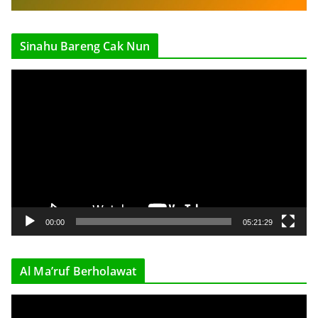
Sinahu Bareng Cak Nun
V
i
d
e
o
P
l
a
y
00:00
05:21:29
e
r
Al Ma’ruf Berholawat
V