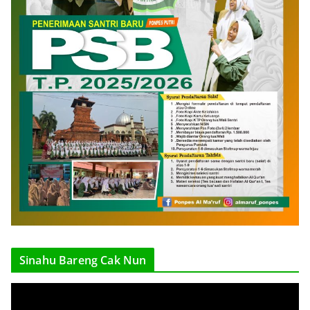
Sinahu Bareng Cak Nun
V
i