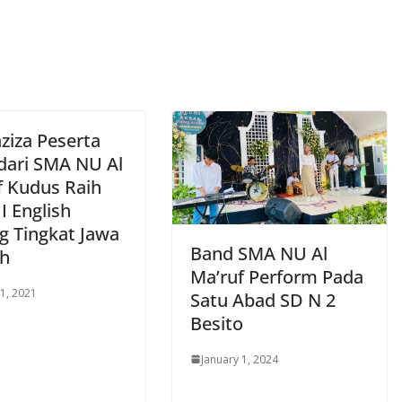
ziza Peserta
 dari SMA NU Al
f Kudus Raih
II English
g Tingkat Jawa
Band SMA NU Al
h
Ma’ruf Perform Pada
1, 2021
Satu Abad SD N 2
Besito
January 1, 2024