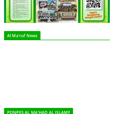
Al Ma'ruf News
PONPES AL MA'HAD AL ISLAMY