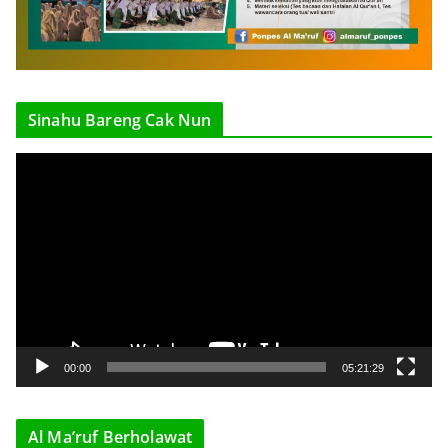
Sinahu Bareng Cak Nun
V
i
d
e
o
P
l
a
y
00:00
05:21:29
e
r
Al Ma’ruf Berholawat