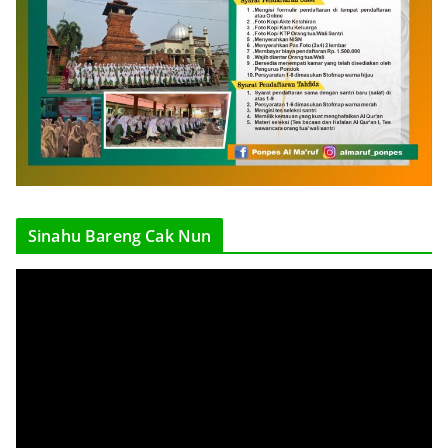
Sinahu Bareng Cak Nun
V
i
d
e
o
P
l