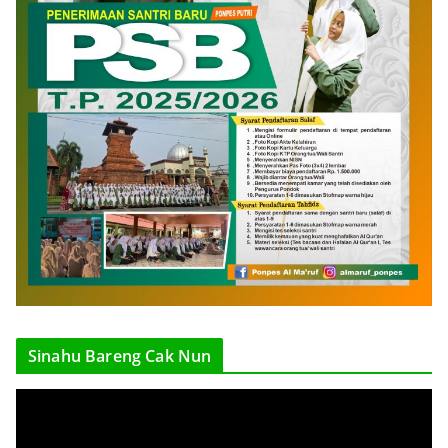
Sinahu Bareng Cak Nun
V
i